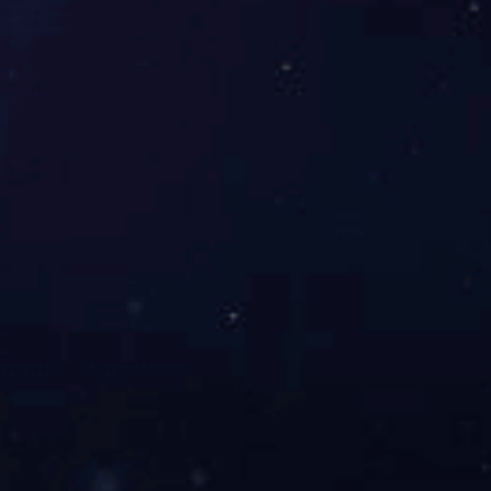
磁性组件
磁性组件
磁性组件
磁性组件