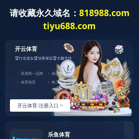
主页
>
产品中心
>
铁氧体系列