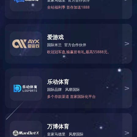
上一篇：
铁氧体磁铁
下一篇：
铁氧体磁铁
相关产品