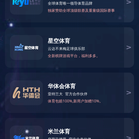
铁氧体磁铁
品牌：
类别：铁氧体系列
在线订购