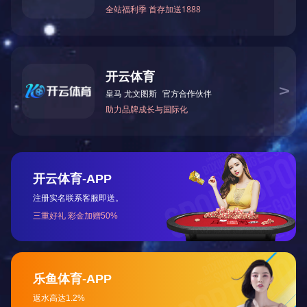
电永磁
铁氧体磁铁